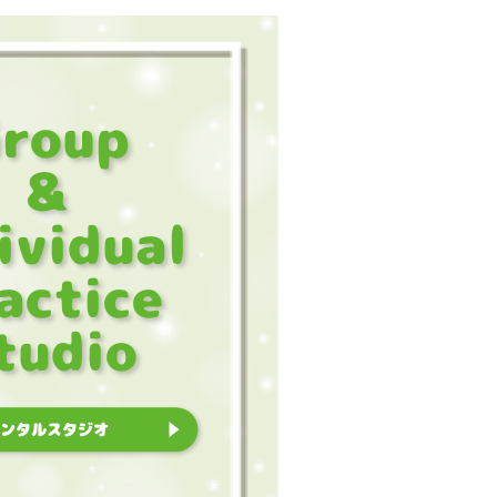
roup
&
ividual
actice
tudio
レンタルスタジオ