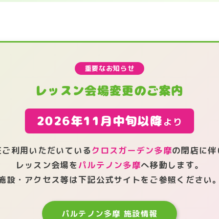
重要なお知らせ
レッスン会場変更のご案内
2026年11月中旬以降
より
在ご利用いただいている
クロスガーデン多摩
の閉店に伴
レッスン会場を
パルテノン多摩
へ
移動します。
施設・アクセス等は下記公式サイトを
ご参照ください
パルテノン多摩 施設情報