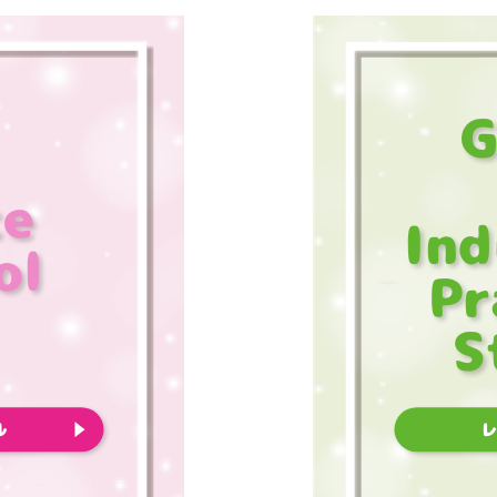
G
ce
Ind
ol
Pr
S
ル