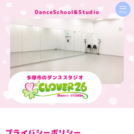
D
a
n
c
e
S
c
h
o
o
l
&
S
t
u
d
i
o
MENU
多摩市のダンススタジオ
プライバシーポリシー