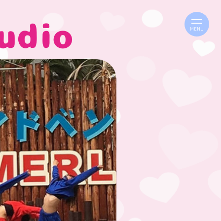
udio
MENU