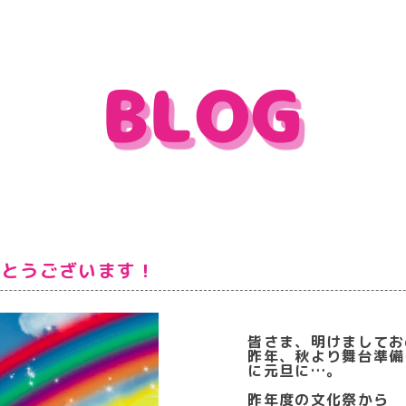
BLOG
でとうございます！
皆さま、明けましてお
昨年、秋より舞台準備
に元旦に…。
昨年度の文化祭から