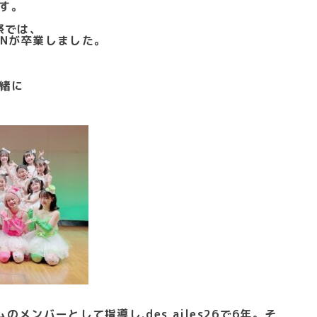
す。
祭では、
URIANが卒業しました。
緒に
メンバーとして指導し.des ailes26で6年。そ