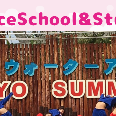
ceSchool&St