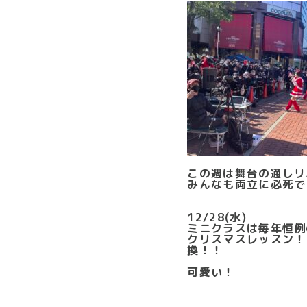
この週は舞台の通しリ
みんなも両立に必死で
12/28(水)
ミニクラスは毎年恒例
クリスマスレッスン！
換！！
可愛い！