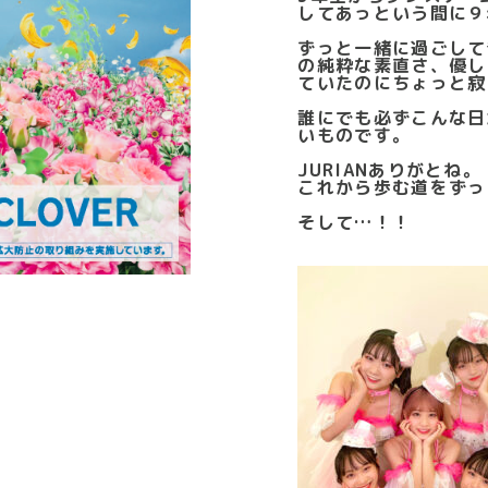
してあっという間に９
ずっと一緒に過ごして
の純粋な素直さ、優し
ていたのにちょっと寂
誰にでも必ずこんな日
いものです。
JURIANありがとね。
これから歩む道をずっ
そして…！！