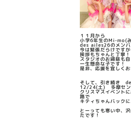
１１月から
小学6年生のMi-mo(
des ailes26の
今は緊張だらけですが
挨拶もちゃんと丁寧！
スタジオのお掃除も自
一生懸命な子です！
是非、応援を宜しくお
そして、引き続き des
12/24(土) 多摩
クリスマスイベントに
路で
キティちゃんバックに
とーっても寒い中、沢
たです！