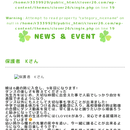
/home/r3339929/public_html/clover26.com/wp-
content/themes/clover26/single.php
on line
19
Warning
: Attempt to read property "category_nicename" on
null in
/home/r3339929/public_html/clover26.com/wp-
content/themes/clover26/single.php
on line
19
NEWS ＆ EVENT
保護者 Kさん
娘は6歳の時に入会し、9年目になります!
ダンスの楽しさを教えてくださった
先生方をはじめ、大切な仲間に出会えた事で人前でしっかり自分を
表現できるようになり、
ダンス以外にも人として大切な事も学ぶことが出来ました!
中学では踊る体力をつける為に運動部に入り、高校受験の時は勉強
の合間にダンス動画を見ては、早く皆んなと踊りたいから頑張ろう
と励みになっていました。
どんな時も娘の生活の中にはCLOVERがあり、安心できる居場所と
なっています
幼い時から憧れの先輩の背中を追い、今一緒に踊ることが出来るよ
うになり、毎日楽しそうです!