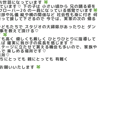
がお世話になっています
ています♡ 下の子は 小さい頃から 兄の踊る姿を
 クローバー26 の一員になっている感覚でいます
挨拶や礼儀 縦や横の関係など 社会性も身に付き 何
持って接して下さるので 今では、実家の次の 帰る
子どもたちで スタジオの大掃除があったりと ダン
事を教えて頂ける♡
す
ても高く 優しくも厳しく ひとりひとりに指導して
ば 確実に我が子の成長を感じます !!
ステージに立たせて貰える機会も多いので、家族や
んで 楽しめる場所です♡
場所♡
ちにとっても 親にとっても 有難く
くお願いいたします