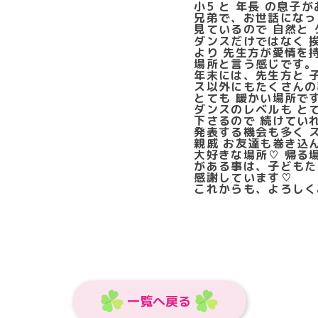
小5 と 年長 の息子
兄弟で、お世話になっ
見ているので 自然と
ダンスだけではなく 
より 先生方が愛情を
場所と言う感じです。
年末には、先生方と 
ス以外にもたくさんの
とても 暖かい場所で
ダンスのレベルも と
下さるので 続けていれ
発表する機会も多く 
親戚 お友達も巻き込
大好きな場所♡ 帰る
がある事は、子どもた
感謝しています♡
これからも、よろし
一覧へ戻る